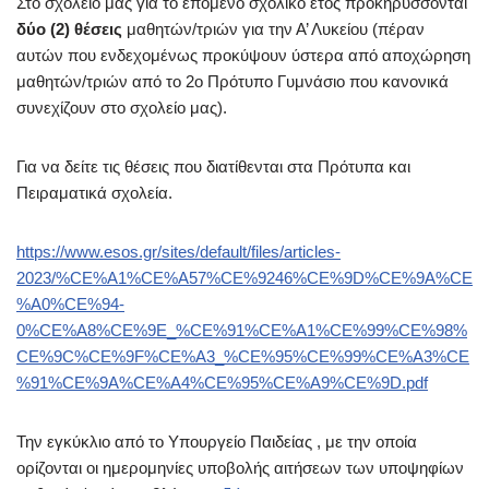
Στο σχολείο μας για το επόμενο σχολικό έτος προκηρύσσονται
δύο (2) θέσεις
μαθητών/τριών για την Α’ Λυκείου (πέραν
αυτών που ενδεχομένως προκύψουν ύστερα από αποχώρηση
μαθητών/τριών από το 2ο Πρότυπο Γυμνάσιο που κανονικά
συνεχίζουν στο σχολείο μας).
Για να δείτε τις θέσεις που διατίθενται στα Πρότυπα και
Πειραματικά σχολεία.
https://www.esos.gr/sites/default/files/articles-
2023/%CE%A1%CE%A57%CE%9246%CE%9D%CE%9A%CE
%A0%CE%94-
0%CE%A8%CE%9E_%CE%91%CE%A1%CE%99%CE%98%
CE%9C%CE%9F%CE%A3_%CE%95%CE%99%CE%A3%CE
%91%CE%9A%CE%A4%CE%95%CE%A9%CE%9D.pdf
Την εγκύκλιο από το Υπουργείο Παιδείας , με την οποία
ορίζονται οι ημερομηνίες υποβολής αιτήσεων των υποψηφίων