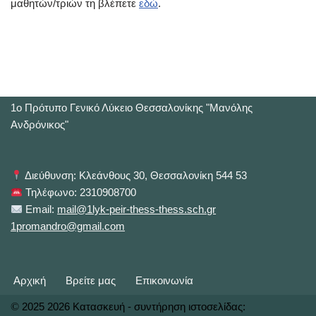
μαθητών/τριών τη βλέπετε
εδώ
.
1o Πρότυπο Γενικό Λύκειο Θεσσαλονίκης "Μανόλης
Ανδρόνικος"
Διεύθυνση: Κλεάνθους 30, Θεσσαλονίκη 544 53
Τηλέφωνο: 2310908700
Email:
mail@1lyk-peir-thess-thess.sch.gr
1promandro@gmail.com
Αρχική
Βρείτε μας
Επικοινωνία
©
2025 2026 Κατασκευή - συντήρηση ιστοσελίδας: