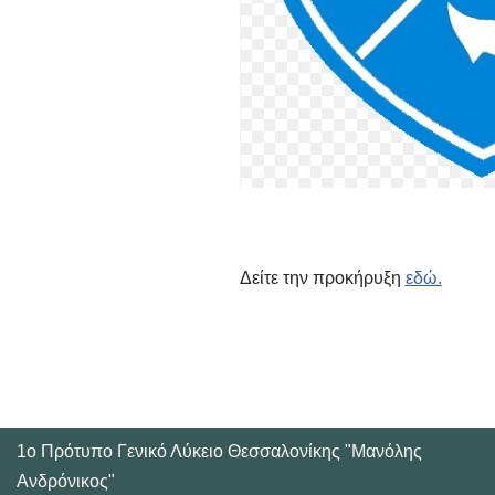
Δείτε την προκήρυξη
εδώ.
1o Πρότυπο Γενικό Λύκειο Θεσσαλονίκης "Μανόλης
Ανδρόνικος"