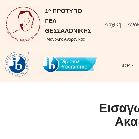
στο
περιεχόμενο
1ᵒ ΠΡΟΤΥΠΟ
Μεταπηδήστε
ΓΕΛ
Αρχική
Ανακ
στο
ΘΕΣΣΑΛΟΝΙΚΗΣ
περιεχόμενο
"Μανόλης Ανδρόνικος"
IBDP
Εισαγ
Ακα