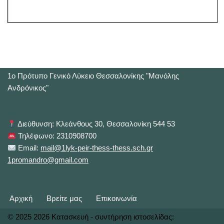
1o Πρότυπο Γενικό Λύκειο Θεσσαλονίκης "Μανόλης
Ανδρόνικος"
Διεύθυνση: Κλεάνθους 30, Θεσσαλονίκη 544 53
Τηλέφωνο: 2310908700
Email:
mail@1lyk-peir-thess-thess.sch.gr
1promandro@gmail.com
Αρχική
Βρείτε μας
Επικοινωνία
©
2025 2026 Κατασκευή - συντήρηση ιστοσελίδας: