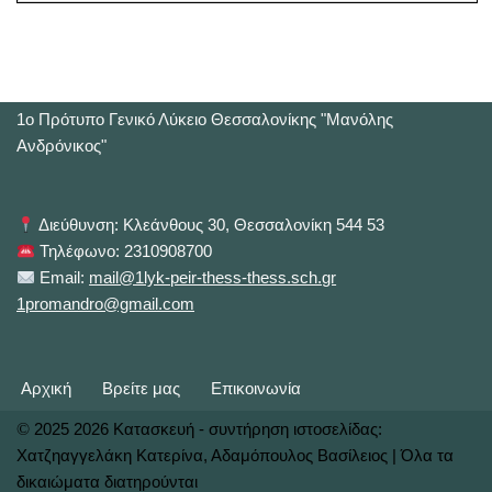
1o Πρότυπο Γενικό Λύκειο Θεσσαλονίκης "Μανόλης
Ανδρόνικος"
Διεύθυνση: Κλεάνθους 30, Θεσσαλονίκη 544 53
Τηλέφωνο: 2310908700
Email:
mail@1lyk-peir-thess-thess.sch.gr
1promandro@gmail.com
Αρχική
Βρείτε μας
Επικοινωνία
©
2025 2026 Κατασκευή - συντήρηση ιστοσελίδας:
Χατζηαγγελάκη Κατερίνα, Αδαμόπουλος Βασίλειος | Όλα τα
δικαιώματα διατηρούνται