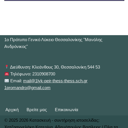
1o Πρότυπο Γενικό Λύκειο Θεσσαλονίκης "Μανόλης
Ανδρόνικος"
Διεύθυνση: Κλεάνθους 30, Θεσσαλονίκη 544 53
Τηλέφωνο: 2310908700
Email:
mail@1lyk-peir-thess-thess.sch.gr
1promandro@gmail.com
Αρχική
Βρείτε μας
Επικοινωνία
©
2025 2026 Κατασκευή - συντήρηση ιστοσελίδας:
Χατζηαγγελάκη Κατερίνα, Αδαμόπουλος Βασίλειος | Όλα τα