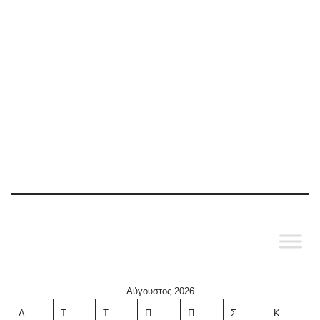
Αύγουστος 2026
Δ
Τ
Τ
Π
Π
Σ
Κ