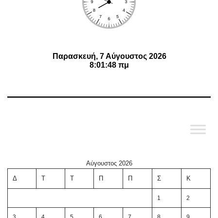
Αύγουστος 2026
Δ
Τ
Τ
Π
Π
Σ
Κ
1
2
3
4
5
6
7
8
9